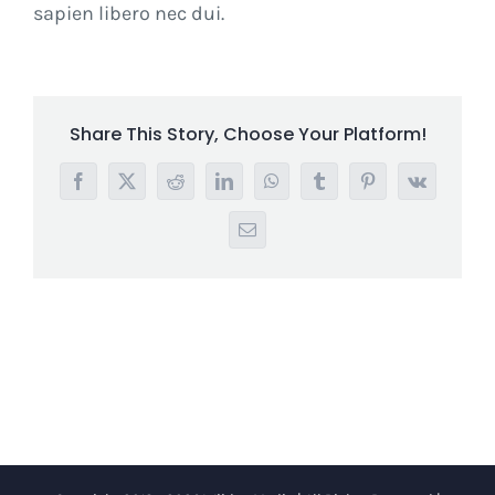
sapien libero nec dui.
Share This Story, Choose Your Platform!
Facebook
X
Reddit
LinkedIn
WhatsApp
Tumblr
Pinterest
Vk
Email