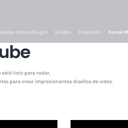
eSales Online Plugin
Wiidoo
Proyectos
Social M
Tube
esté listo para rodar,
entes para crear impresionantes diseños de video.