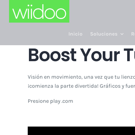
Skip
to
content
Inicio
Soluciones
R
Boost Your 
Visión en movimiento, una vez que tu lienzo 
¡comienza la parte divertida! Gráficos y fu
Presione play .com